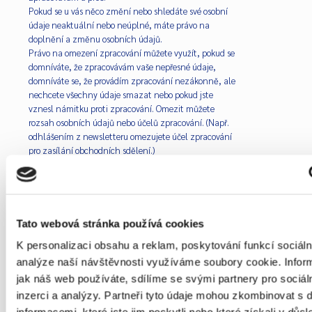
Pokud se u vás něco změní nebo shledáte své osobní
údaje neaktuální nebo neúplné, máte právo na
doplnění a změnu osobních údajů.
Právo na omezení zpracování můžete využít, pokud se
domníváte, že zpracovávám vaše nepřesné údaje,
domníváte se, že provádím zpracování nezákonně, ale
nechcete všechny údaje smazat nebo pokud jste
vznesl námitku proti zpracování. Omezit můžete
rozsah osobních údajů nebo účelů zpracování. (Např.
odhlášením z newsletteru omezujete účel zpracování
pro zasílání obchodních sdělení.)
Právo na přenositelnost
Pokud byste chtěli své osobní údaje vzít a přenést k
Tato webová stránka používá cookies
někomu jinému, budeme postupovat stejně jako při
využití práva na přístup – jen s tím rozdílem, že vám
K personalizaci obsahu a reklam, poskytování funkcí sociáln
informace dodám ve strojově čitelné podobě. Tady
analýze naší návštěvnosti využíváme soubory cookie. Infor
potřebuji alespoň 30 dní.
jak náš web používáte, sdílíme se svými partnery pro sociál
inzerci a analýzy. Partneři tyto údaje mohou zkombinovat s 
Právo na výmaz (být zapomenut)