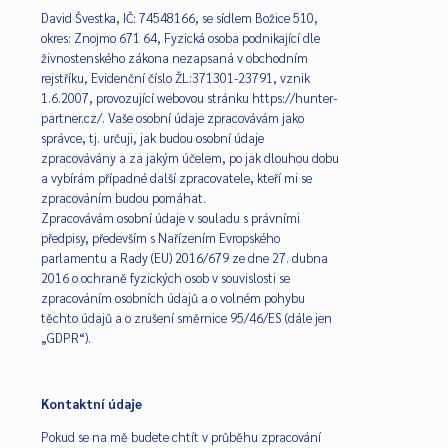
David Švestka, IČ: 74548166, se sídlem Božice 510,
okres: Znojmo 671 64, Fyzická osoba podnikající dle
živnostenského zákona nezapsaná v obchodním
rejstříku, Evidenční číslo ŽL:371301-23791, vznik
1.6.2007, provozující webovou stránku https://hunter-
partner.cz/. Vaše osobní údaje zpracovávám jako
správce, tj. určuji, jak budou osobní údaje
zpracovávány a za jakým účelem, po jak dlouhou dobu
a vybírám případné další zpracovatele, kteří mi se
zpracováním budou pomáhat.
Zpracovávám osobní údaje v souladu s právními
předpisy, především s Nařízením Evropského
parlamentu a Rady (EU) 2016/679 ze dne 27. dubna
2016 o ochraně fyzických osob v souvislosti se
zpracováním osobních údajů a o volném pohybu
těchto údajů a o zrušení směrnice 95/46/ES (dále jen
„GDPR“).
Kontaktní údaje
Pokud se na mě budete chtít v průběhu zpracování