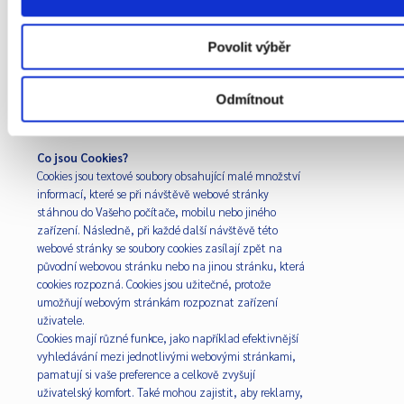
případné pochybení neprodleně napravit.
Tyto zásady zpracování osobních údajů platí od
Povolit výběr
1.10.2024.
Odmítnout
Cookies
Co jsou Cookies?
Cookies jsou textové soubory obsahující malé množství
informací, které se při návštěvě webové stránky
stáhnou do Vašeho počítače, mobilu nebo jiného
zařízení. Následně, při každé další návštěvě této
webové stránky se soubory cookies zasílají zpět na
původní webovou stránku nebo na jinou stránku, která
cookies rozpozná. Cookies jsou užitečné, protože
umožňují webovým stránkám rozpoznat zařízení
uživatele.
Cookies mají různé funkce, jako například efektivnější
vyhledávání mezi jednotlivými webovými stránkami,
pamatují si vaše preference a celkově zvyšují
uživatelský komfort. Také mohou zajistit, aby reklamy,