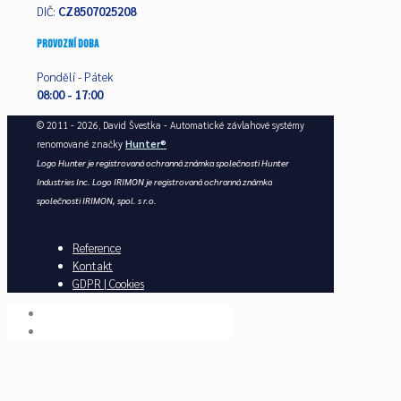
DIČ:
CZ8507025208
provozní doba
Pondělí - Pátek
08:00 - 17:00
© 2011 - 2026, David Švestka - Automatické závlahové systémy
renomované značky
Hunter®
Logo Hunter je registrovaná ochranná známka společnosti Hunter
Industries Inc. Logo IRIMON je registrovaná ochranná známka
společnosti IRIMON, spol. s r.o.
Reference
Kontakt
GDPR | Cookies