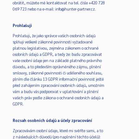
obrátit, můžete mě kontaktovat na tel. čísle +420 728
069 723 nebo na e-mail: info@hunter-partner.cz.
Prohlašuji
Prohlašuji, že jako správce vašich osobních údajů
splňuji veškeré zákonné povinnosti vyžadované
platnou legislativou, zejména zákonem o ochraně
osobních údajů a GDPR, a tedy že: budu zpracovávat
vaše osobní údaje jen na základě platného právního
důvodu, a to především oprávněného zájmu, plnění
smlouvy, zákonné povinnosti či uděleného souhlasu,
plním dle článku 13 GDPR informační povinnost ještě
před zahájením zpracování osobních údajů, umožním
vám a budu vás podporovat v uplatňování a plnění
vašich práv podle zákona o ochraně osobních údajů a
GDPR.
Rozsah osobních údajů a účely zpracování
Zpracovávám osobní údaje, které mi svěříte sami, a to
z následujících důvodů (pro naplnění těchto účelů):