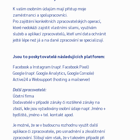
K vašim osobním údajům mají přístup moje
zaměstnanci a spolupracovníci.
Pro zajištění konkrétních zpracovatelských operací,
které nedokáži zajistit vlastními silami, využívám
služeb a aplikací zpracovatelů, kteří umí data ochránit
ještě lépe než já a na dané zpracování se specializují.
Jsou to poskytovatelé následujících platforem:
Facebook a Instagram (např. Facebook Pixel)
Google (např. Google Analytics, Google Console)
Active24 a Websupport (hosting a mailserver)
Další zpracovatelé:
Účetní firma
Dodavatelé v případě záruky či rozšířené záruky na
zboží, kde jsou vyžadovány osobní údaje např. Jméno +
bydliště, jméno + tel. kontakt apod.
Je možné, že se v budoucnu rozhodnu využít další
aplikace či zpracovatele, pro usnadnění a zkvalitnění
zpracování. Slibují vám však, že v takovém případě při