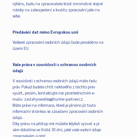
výběru, budu na zpracovatele klást minimálně stejné
nároky na zabezpečení a kvalitu zpracování jako na
sebe.
Předávání dat mimo Evropskou unii
Veškeré zpracování osobních údajů bude prováděno na
území EU.
Vaše práva v souvislosti s ochranou osobních
údajů
V souvislosti s ochranou osobních údajů máte řadu
práv. Pokud budete chtít některého z těchto práv
využít, prosím, kontaktujte mě prostřednictvím e-
mailu: zavlahysvestka@hunter-partner.cz.
Máte právo na informace, které je plněno již touto
informační stránkou se zásadami zpracování osobních
údajů.
Díky právu na přístup mě můžete kdykoli vyzvat a já
vám doložíme ve lhůtě 30 dní, jaké vaše osobní údaje
zpracovávám a proč.